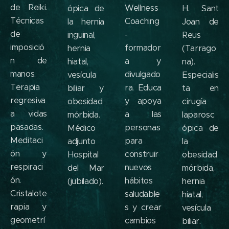
de Reiki.
Wellness
ópica de
H. Sant
Técnicas
Coaching
la hernia
Joan de
de
-
inguinal,
Reus
imposició
formador
hernia
(Tarrago
n de
a y
hiatal,
na).
manos.
divulgado
vesícula
Especialis
Terapia
ra. Educa
biliar y
ta en
regresiva
y apoya
obesidad
cirugía
a vidas
a las
mórbida.
laparosc
pasadas.
personas
Médico
ópica de
Meditaci
para
adjunto
la
ón y
construir
Hospital
obesidad
respiraci
nuevos
del Mar
mórbida,
ón.
hábitos
(jubilado).
hernia
Cristalote
saludable
hiatal,
rapia y
s y crear
vesícula
geometrí
cambios
biliar.