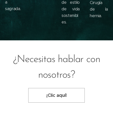
a
de estilo
Cirugía
sagrada.
de vida
de la
sostenibl
hernia.
es.
¿Necesitas hablar con
nosotros?
¡Clic aquí!