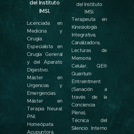
del Instituto
del Instituto
IMSI
.
IMSI.
Terapeuta en
Licenciada en
Kinesiología
Medicina y
Integrativa,
Cirugía.
Canalizadora,
Especialista en
Lecturas de
Cirugía General
Memoria
y del Aparato
Celular, QE®
Digestivo.
Quantum
Máster en
Entreintment
Urgencias y
(Sanación a
Emergencias.
través de la
Máster en
Conciencia
Terapia Neural.
Plena),
PNI.
Técnica del
Homeópata.
Silencio Interno
Acupuntora.