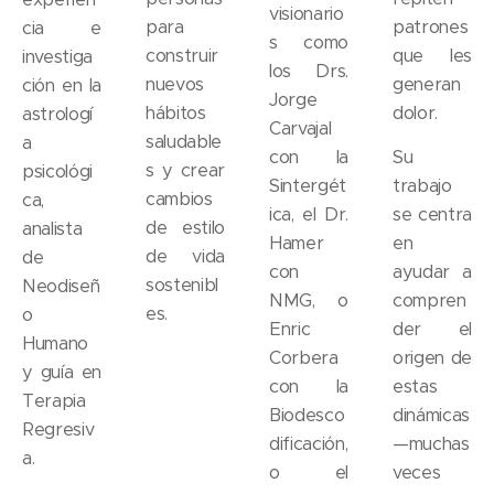
visionario
para
patrones
cia e
s como
construir
que les
investiga
los Drs.
nuevos
generan
ción en la
Jorge
hábitos
dolor.
astrologí
Carvajal
saludable
a
con la
Su
s y crear
psicológi
Sintergét
trabajo
cambios
ca,
ica, el Dr.
se centra
de estilo
analista
Hamer
en
de vida
de
con
ayudar a
sostenibl
Neodiseñ
NMG, o
compren
es.
o
Enric
der el
Humano
Corbera
origen de
y guía en
con la
estas
Terapia
Biodesco
dinámicas
Regresiv
dificación,
—muchas
a.
o el
veces