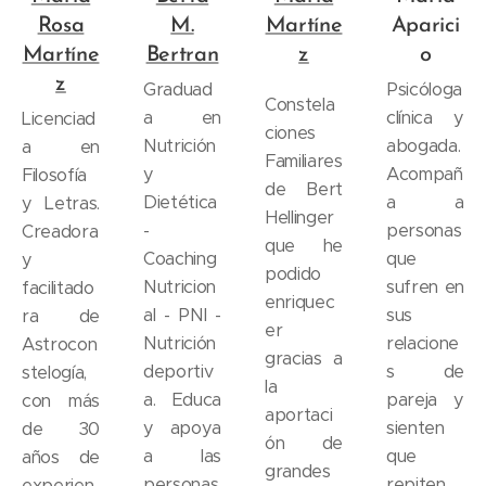
Rosa
M.
Martíne
Aparici
Martíne
Bertran
z
o
z
Graduad
Psicóloga
Constela
a en
clínica y
Licenciad
ciones
Nutrición
abogada.
a en
Familiares
y
Acompañ
Filosofía
de Bert
Dietética
a a
y Letras.
Hellinger
-
personas
Creadora
que he
Coaching
que
y
podido
Nutricion
sufren en
facilitado
enriquec
al - PNI -
sus
ra de
er
Nutrición
relacione
Astrocon
gracias a
deportiv
s de
stelogía,
la
a. Educa
pareja y
con más
aportaci
y apoya
sienten
de 30
ón de
a las
que
años de
grandes
personas
repiten
experien