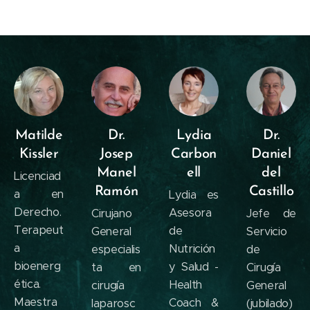
Matilde
Dr.
Lydia
Dr.
Kissler
Josep
Carbon
Daniel
Manel
ell
del
Licenciad
Ramón
Castillo
a en
Lydia es
Derecho.
Asesora
Cirujano
Jefe de
Terapeut
de
General
Servicio
a
Nutrición
especialis
de
bioenerg
y Salud -
ta en
Cirugía
ética.
Health
cirugía
General
Maestra
Coach &
laparosc
(jubilado)