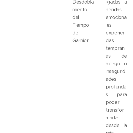
Desdobla
ligadas a
miento
heridas
del
emociona
Tiempo
les,
de
experien
Garnier.
cias
tempran
as de
apego o
insegurid
ades
profunda
s— para
poder
transfor
marlas
desde la