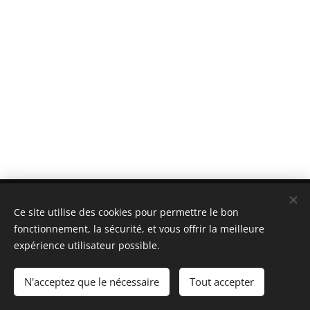
© 2017
I.M.S.I
. Barcelona Whatsapp (sólo mensajes
Ce site utilise des cookies pour permettre le bon
escritos): +34 626 00 00 88 mail:
cirugiaintegrativa@gmail.com Barcelona
fonctionnement, la sécurité, et vous offrir la meilleure
expérience utilisateur possible.
Creado con
Webnode
Cookies
Langues
N'acceptez que le nécessaire
Tout accepter
Español
English
Français