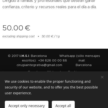
Dirigido a familias y profesionales que desean ganar
confianza, criterio y recursos reales para el día a día.
50.00
€
excluding shipping cost
50.00 € / 1 g
© 2017
I.M.S.I
. Barcelona Whatsapp (sólo mensajes
escritos): +34 626 00 00 88 mail:
cirugiaintegrativa@gmail.com Barcelona
Creado con
Webnode
Cookies
We use cookies to enable the proper functioning and
Languages
security of our website, and to offer you the best possible
Español
English
Français
user experience.
Add to cart
Accept only necessary
Accept all